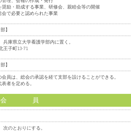
管理、会報の作成・発行
奨励・助成する事業、研修会、親睦会等の開催
会で必要と認められた事業
 部】
、兵庫県立大学看護学部内に置く。
子町13-71
 部】
会員は、総会の承認を経て支部を設けることができる。
代表者を定める。
章 会 員
、次のとおりにする。