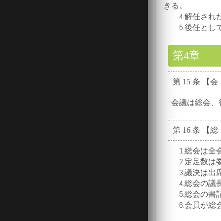
きる。
4.解任された
5.後任として
第4
第 15 条 【
会議は総会、役
第 16 条 【
1.総会は全会
2.定足数は委
3.議決は出席
4.総会の議長
5.総会の書記
6.会員が総会