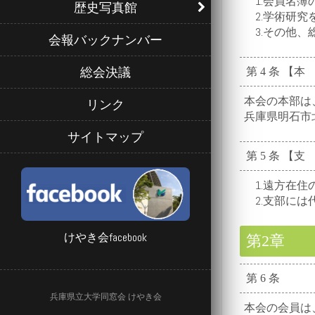
1.会員名簿の
歴史写真館
2.学術研究を
3.その他、総
会報バックナンバー
総会決議
第 4 条 【本
本会の本部は
リンク
兵庫県明石市北王
サイトマップ
第 5 条 【支
1.遠方在住の
2.支部には
けやき会facebook
第2
第 6 条
兵庫県立大学同窓会 けやき会
本会の会員は