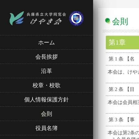
会則
第1
ホーム
会長挨拶
第 1 条 【名
沿革
本会は、けや
校章・校歌
第 2 条 【目
個人情報保護方針
本会は会員相互
会則
第 3 条 【事
役員名簿
本会は第2条の