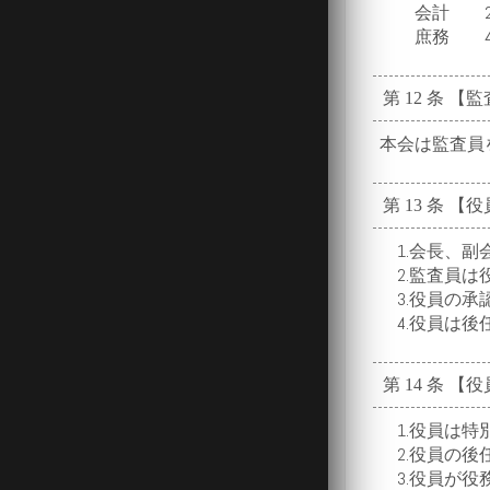
会計 2名:
庶務 4名:
第 12 条 【
本会は監査員を
第 13 条 
1.会長、副会
2.監査員は役
3.役員の承認
4.役員は後任
第 14 条 
1.役員は特別
2.役員の後任
3.役員が役務