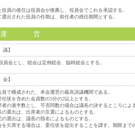
役員の後任は役員会が推薦し、役員会でこれを承認する。
選出された役員の任期は、前任者の残任期間とする。
章 運 営
会 議】
員会とし、総会は定例総会、臨時総会とする。
総 会】
員で構成された、本会運営の最高決議機関である。
任状を含めた会員数の3分の2以上とする。
者の過半数とし、可否同数の場合は議長の決するところによ
の選出は、出席者の互選によるものとする。
の選出は、議長の指名によるものとする。
を欠席する場合は、委任状を提出することを課す。期限まで