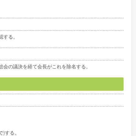
認する。
総会の議決を経て会長がこれを除名する。
)する。