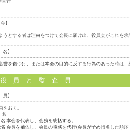
踪宣告
 会】
うとする者は理由をつけて会長に届け出、役員会がこれを承
除 名】
誉を傷つけ、または本会の目的に反する行為のあった時は、
役 員 と 監 査 員
役 員】
員をおく。
 名
本会を代表し、会務を統括する。
会長を補佐し、会長の職務を代行(会長が予め指名した順序で