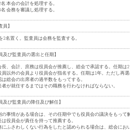
本会の会計を処理する。
会務を審議し処理する。
監査員】
2名置く。監査員は会務を監査する。
【役員及び監査員の選出と任期】
長、会計、庶務は役員会が推薦し、総会で承認する。任期は2
員以外の会員より役員会が指名する。任期は1年。ただし再選
は総会の出席者の過半数をもってする。
者が就任するまではその職務を行わなければならない。
【役員及び監査員の降任及び解任】
の事情がある場合は、その任期中でも役員会の議決をもって
は役員会が責任を持って推薦する。
にふさわしくない行為をしたと認められる場合は、総会におい