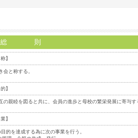
章 総 則
 称】
き会と称する。
 的】
の親睦を図ると共に、会員の進歩と母校の繁栄発展に寄与す
 業】
目的を達成する為に次の事業を行う。