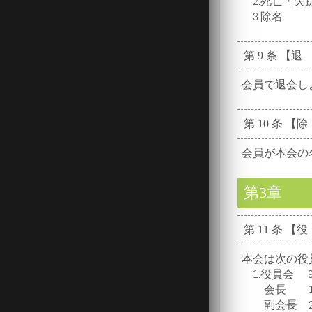
2.死亡・失
3.除名
第 9 条 【退
会員で退会しよ
第 10 条 【
会員が本会の名
第3章 
第 11 条 【
本会は次の役
1.役員会 9
会長 1名:
副会長 2名: