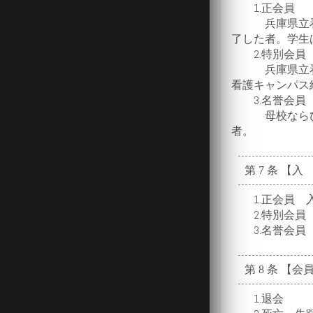
Design by Smartcat
1.正会員
兵庫県立看護
了した者。学生
2.特別会員
兵庫県立看護
看護キャンパス
3.名誉会員
母校ならびに
者。
第 7 条 【入
1.正会員 入
2.特別会員 
3.名誉会員 
第 8 条 【
1.退会