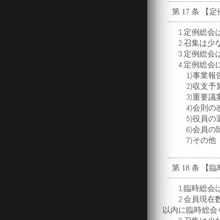
第 17 条 【
1.定例総会は
2.召集は少な
3.定例総会は
4.定例総会に
1)事業報告
2)収支予算
3)重要議案
4)会則の
5)役員の
6)会員の
7)その他
第 18 条 【
1.臨時総会は
2.会員現在数
以内に臨時総会