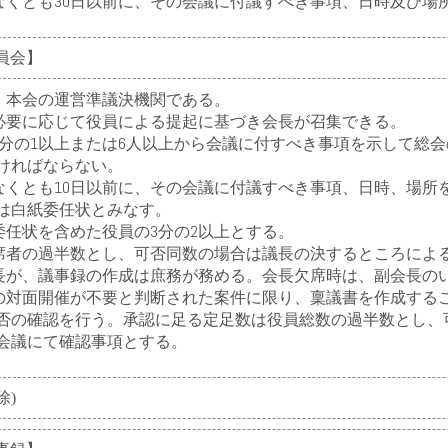
くとも30日以前に、その会議に付議すべき事項、日時及び場
役員会】
本会の運営準議決機関である。
要に応じて役員による提起に基づき会長が召集できる。
分の1以上または6人以上から会議に付すべき事項を示して総会
ければならない。
くとも10日以前に、その会議に付議すべき事項、日時、場所
は白紙委任状とみなす。
任状を含めた役員の3分の2以上とする。
者の過半数とし、可否同数の場合は議長の決するところによ
が、議事録の作成は庶務が務める。会長欠席時は、副会長の
対面開催が不要と判断された案件に限り、稟議書を作成する
否の確認を行う。承認に足る定足数は役員総数の過半数とし、
会議にて確認事項とする。
除)