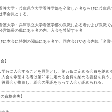
大学・兵庫県立大学看護学部を卒業した者ならびに兵庫県立
は準会員とする。
大学・兵庫県立大学看護学部の教職にある者および教職であ
経営部長の職にある者の内、入会を希望する者
本会に特別の関係にある者で、同窓会けやき会内規「名誉会
 会】
学時に入会することを原則とし、第28条に定める会費を納め
入会を希望する者は第28条に定める会費を納める義務を負う
役員会が推薦し、総会の承認をもって入会が認められる。
会員の資格喪失】