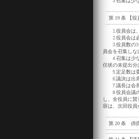
3.召集は少な
第 19 条 【
1.役員会は、
2.役員会は必
3.役員数の3
員会を召集しな
4.召集は少な
任状の未提出分
5.定足数は委
6.議決は出席
7.議長は会長
8.役員会議の
し、全役員に賛
容は、次回役員
第 20 条 (削