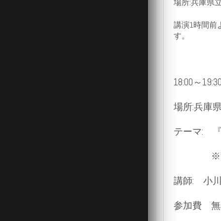
場所:兵庫県
講演1時間前
す。
18:00～
場所:兵庫
テーマ: 
※変わる
講師: 
参加費 無料