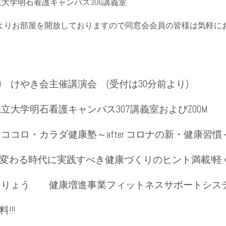
立大学明石看護キャンパス306講義室
よりお部屋を開放しておりますので同窓会会員の皆様は気軽に
19:30 けやき会主催講演会 (受付は30分前より)
県立大学明石看護キャンパス307講義室およびZOOM
『ココロ・カラダ健康塾～after コロナの新・健康習慣
時代に実践すべき健康づくりのヒント満載!軽く
小川りょう 健康増進事業フィットネスサポートシ
!!!