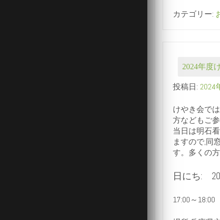
カテゴリー:
2024年
投稿日:
202
けやき会では
方などもご参
当日は明石看
ますので,同
す。多くの方
日にち: 20
17:00～1