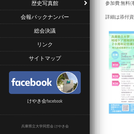
歴史写真館
参加費:無料(
会報バックナンバー
詳細は添付資
総会決議
リンク
サイトマップ
けやき会facebook
兵庫県立大学同窓会 けやき会