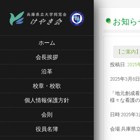
お知ら
ホーム
【ご案内
会長挨拶
投稿日:
202
沿革
2025年3
校章・校歌
「地元創成看
個人情報保護方針
様々な看護の
会則
日時:2025年3月
役員名簿
会場:兵庫県