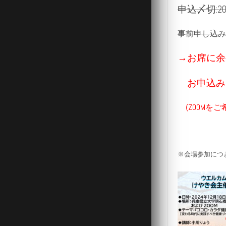
申込〆切:20
事前申し込み
→お席に余
お申込みな
(ZOOM
※会場参加につ