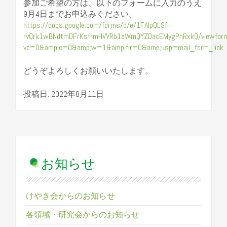
参加ご希望の方は、以下のフォームに入力のうえ
9月4日までお申込みください。
https://docs.google.com/forms/d/e/1FAIpQLSfi-
rvQrk1wBNdtmDFrKsfrmHVVRb1aWmQYZDacEMygPhRxkQ/viewfor
vc=0&amp;c=0&amp;w=1&amp;flr=0&amp;usp=mail_form_link
どうぞよろしくお願いいたします。
投稿日: 2022年8月11日
お知らせ
けやき会からのお知らせ
各領域・研究会からのお知らせ