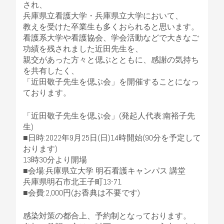
され、
兵庫県立看護大学・兵庫県立大学において、
教えを受けた卒業生も多くおられると思います。
看護系大学や看護協会、学会活動などで大きなご
功績を残されました近田先生を、
親交があった方々と偲ぶとともに、感謝の気持ち
を共有したく、
「近田敬子先生を偲ぶ会」を開催することになっ
ております。
「近田敬子先生を偲ぶ会」(発起人代表:南裕子先
生)
■日時:2022年9月25日(日)14時開始(90分を予定して
おります)
13時30分より開場
■会場:兵庫県立大学 明石看護キャンパス 講堂
兵庫県明石市北王子町13-71
■会費:2,000円(お香典は不要です)
感染対策の都合上、予約制となっております。