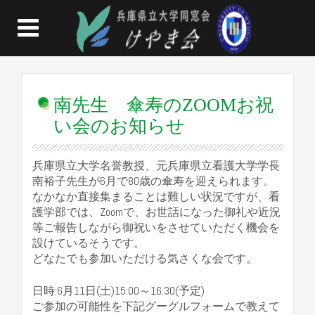
南先生 傘寿のZOOMお祝
い会のお知らせ
兵庫県立大学名誉教授、元兵庫県立看護大学学長
南裕子先生が6月で80歳の傘寿を迎えられます。
なかなか直接集まることは難しい状況ですが、看
護学部では、Zoomで、お世話
になった御礼や近況
等ご報告しながら御祝いをさせていただく機会を
設けているそうです。
どなたでも参加いただける気さくな会です。
日時:6月11日(土)15:00～16:30(予定)
ご参加の可能性を下記グーグルフォームで教えて