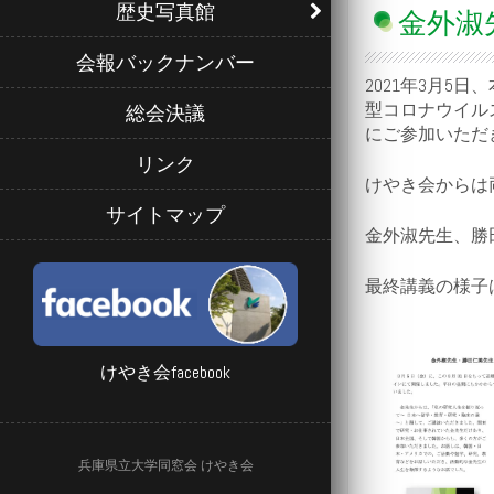
歴史写真館
金外淑
会報バックナンバー
2021年3月
型コロナウイル
総会決議
にご参加いただ
リンク
けやき会からは
サイトマップ
金外淑先生、勝
最終講義の様子は
けやき会facebook
兵庫県立大学同窓会 けやき会