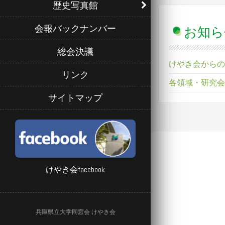
歴史写真館
会報バックナンバー
お知ら
総会決議
けやき会からの
リンク
各領域・研究会
サイトマップ
けやき会facebook
兵庫県立大学同窓会 けやき会