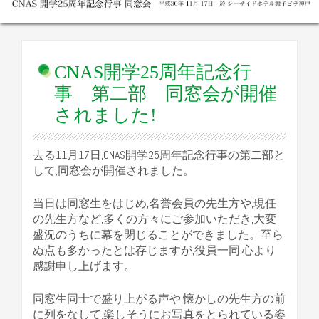
CNAS開学25周年記念行
事 第二部 同窓会が開催
されました!
去る11月17日,CNAS開学25周年記念行事の第二部と
して,同窓会が開催されました。
当日は同窓生をはじめ,名誉会員の先生方や,現任
の先生方など,多くの方々にご参加いただき,大変
盛況のうちに幕を閉じることができました。至ら
ぬ点も多かったとは存じますが,役員一同,心より
感謝申し上げます。
同窓生同士で盛り上がる声や,懐かしの先生方の前
に列をなして,楽しそうにお写真をとられている姿