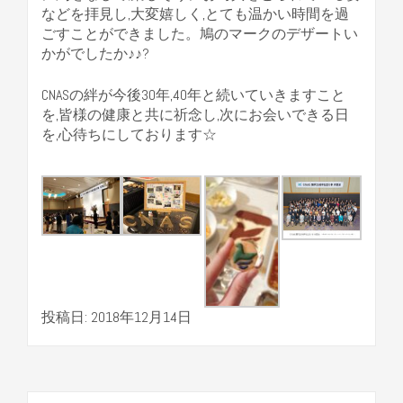
などを拝見し,大変嬉しく,とても温かい時間を過
ごすことができました。鳩のマークのデザートい
かがでしたか♪♪?
CNASの絆が今後30年,40年と続いていきますこと
を,皆様の健康と共に祈念し,次にお会いできる日
を,心待ちにしております☆
投稿日: 2018年12月14日