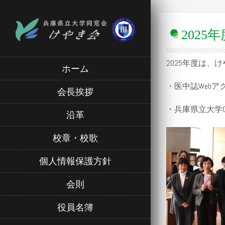
2025
2025年度は
ホーム
・医中誌Webア
会長挨拶
・兵庫県立大学C
沿革
校章・校歌
個人情報保護方針
会則
役員名簿