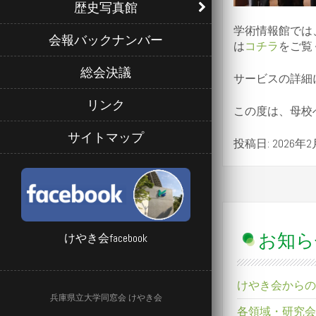
歴史写真館
学術情報館では
会報バックナンバー
は
コチラ
をご覧
総会決議
サービスの詳細
リンク
この度は、母校
サイトマップ
投稿日: 2026年2
けやき会facebook
お知ら
けやき会からの
兵庫県立大学同窓会 けやき会
各領域・研究会