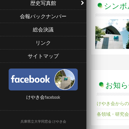
歴史写真館
シンボ
会報バックナンバー
総会決議
リンク
サイトマップ
お知ら
けやき会facebook
けやき会からの
各領域・研究会
兵庫県立大学同窓会 けやき会