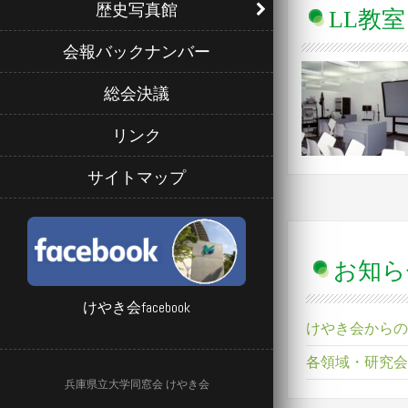
歴史写真館
LL教室
会報バックナンバー
総会決議
リンク
サイトマップ
お知ら
けやき会facebook
けやき会からの
各領域・研究会
兵庫県立大学同窓会 けやき会